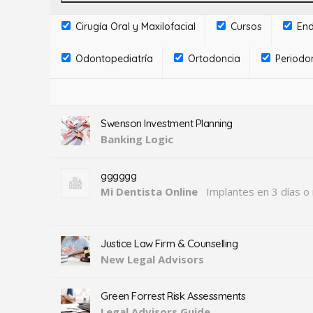
Cirugía Oral y Maxilofacial
Cursos
End
Odontopediatría
Ortodoncia
Periodo
Swenson Investment Planning
Banking Logic
gggggg
Mi Dentista Online
Implantes en 3 días 
Justice Law Firm & Counselling
New Legal Advisors
Green Forrest Risk Assessments
Legal Advisors Guide