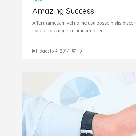
Tech
Amazing Success
Affert tamquam vel no, ne usu posse malis discere
conclusionemque in, timeam foren.
agosto 4, 2017
0