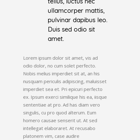
tellus, luctus nec
ullamcorper mattis,
pulvinar dapibus leo.
Duis sed odio sit
amet.
Lorem ipsum dolor sit amet, vis ad
odio dolor, no cum solet perfecto.
Nobis melius imperdiet sit at, an his
nusquam periculis adipiscing, maluisset
imperdiet sea et. Pri epicuri perfecto
ex. Ipsum exerci similique his ea, iisque
sententiae at pro. Ad has diam vero
singulis, cu pro quod alterum. Eum
homero causae senserit ut. At sed
intellegat elaboraret. At recusabo
platonem vim, case audire