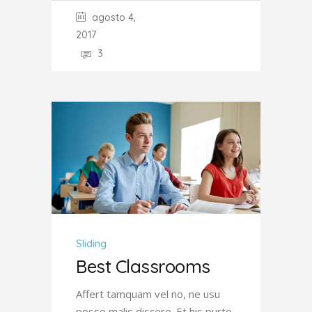
agosto 4,
2017
3
Sliding
Best Classrooms
Affert tamquam vel no, ne usu
posse malis discere. Et his purto