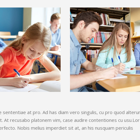
que sententiae at pro. Ad has diam vero singulis, cu pro quod alter
et. At recusabo platonem vim, case audire contentiones cu usu.Lo
erfecto. Nobis melius imperdiet sit at, an his nusquam periculis