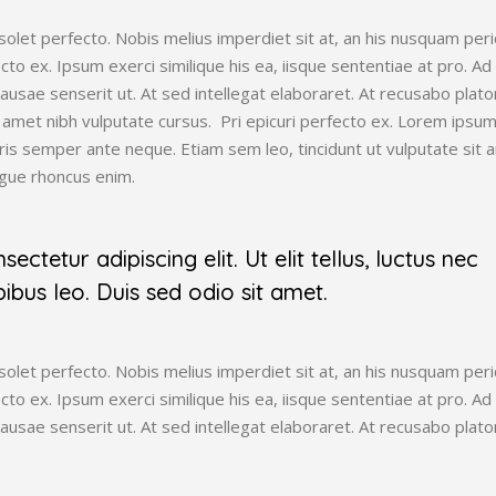
olet perfecto. Nobis melius imperdiet sit at, an his nusquam peric
ecto ex. Ipsum exerci similique his ea, iisque sententiae at pro. Ad
ausae senserit ut. At sed intellegat elaboraret. At recusabo pla
t amet nibh vulputate cursus. Pri epicuri perfecto ex. Lorem ipsum
uris semper ante neque. Etiam sem leo, tincidunt ut vulputate sit 
ngue rhoncus enim.
ctetur adipiscing elit. Ut elit tellus, luctus nec
ibus leo. Duis sed odio sit amet.
olet perfecto. Nobis melius imperdiet sit at, an his nusquam peric
ecto ex. Ipsum exerci similique his ea, iisque sententiae at pro. Ad
ausae senserit ut. At sed intellegat elaboraret. At recusabo pla