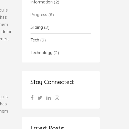
(2)
Information
ulis
(6)
Progress
 has
tonem
(3)
Sliding
 dolor
amet,
(9)
Tech
(2)
Technology
Stay Connected:
ulis
 has
tonem
Latest Posts: