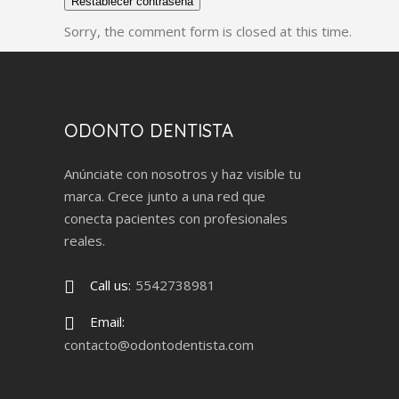
Restablecer contraseña
Sorry, the comment form is closed at this time.
ODONTO DENTISTA
Anúnciate con nosotros y haz visible tu
marca. Crece junto a una red que
conecta pacientes con profesionales
reales.
Call us:
5542738981
Email:
contacto@odontodentista.com