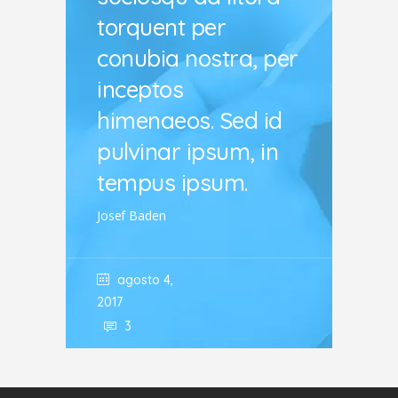
torquent per
conubia nostra, per
inceptos
himenaeos. Sed id
pulvinar ipsum, in
tempus ipsum.
Josef Baden
agosto 4,
2017
3