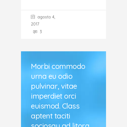
agosto 4,
2017
3
Morbi commodo
urna eu odio
pulvinar, vitae
imperdiet orci
euismod. Class
aptent taciti
sociosqu ad litora