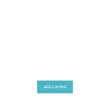
Nunc Blandit
Scelerisque
Leo
Lorem ipsum dolor sit amet, consectetur
adipiscing elit.
ADD LISTING