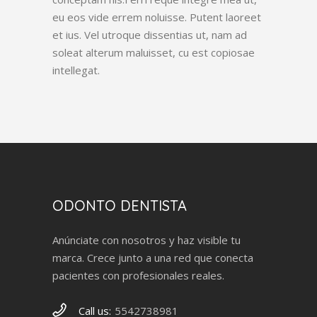
eu eos vide errem noluisse. Putent laoreet
et ius. Vel utroque dissentias ut, nam ad
soleat alterum maluisset, cu est copiosae
intellegat.
ODONTO DENTISTA
Anúnciate con nosotros y haz visible tu
marca. Crece junto a una red que conecta
pacientes con profesionales reales.
Call us:
5542738981