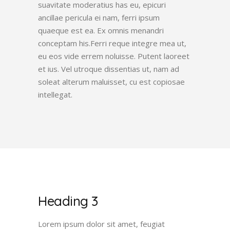
suavitate moderatius has eu, epicuri
ancillae pericula ei nam, ferri ipsum
quaeque est ea. Ex omnis menandri
conceptam his.Ferri reque integre mea ut,
eu eos vide errem noluisse. Putent laoreet
et ius. Vel utroque dissentias ut, nam ad
soleat alterum maluisset, cu est copiosae
intellegat.
Heading 3
Lorem ipsum dolor sit amet, feugiat