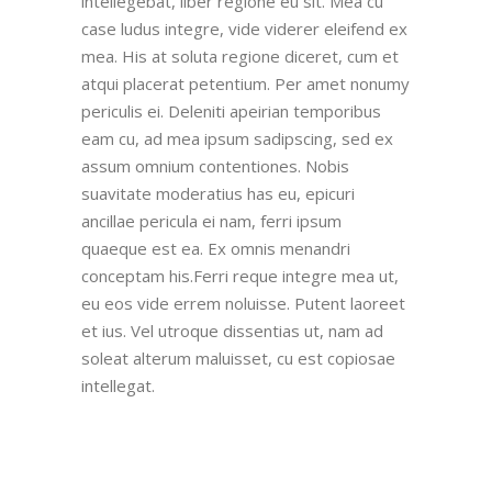
intellegebat, liber regione eu sit. Mea cu
case ludus integre, vide viderer eleifend ex
mea. His at soluta regione diceret, cum et
atqui placerat petentium. Per amet nonumy
periculis ei. Deleniti apeirian temporibus
eam cu, ad mea ipsum sadipscing, sed ex
assum omnium contentiones. Nobis
suavitate moderatius has eu, epicuri
ancillae pericula ei nam, ferri ipsum
quaeque est ea. Ex omnis menandri
conceptam his.Ferri reque integre mea ut,
eu eos vide errem noluisse. Putent laoreet
et ius. Vel utroque dissentias ut, nam ad
soleat alterum maluisset, cu est copiosae
intellegat.