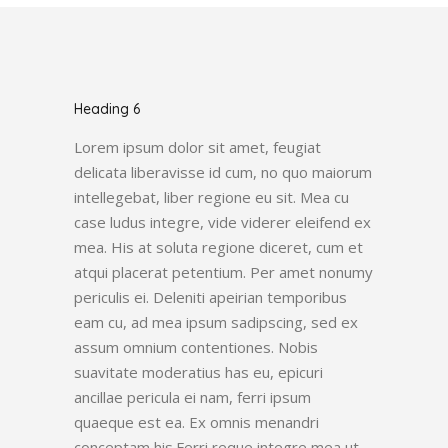
Heading 6
Lorem ipsum dolor sit amet, feugiat
delicata liberavisse id cum, no quo maiorum
intellegebat, liber regione eu sit. Mea cu
case ludus integre, vide viderer eleifend ex
mea. His at soluta regione diceret, cum et
atqui placerat petentium. Per amet nonumy
periculis ei. Deleniti apeirian temporibus
eam cu, ad mea ipsum sadipscing, sed ex
assum omnium contentiones. Nobis
suavitate moderatius has eu, epicuri
ancillae pericula ei nam, ferri ipsum
quaeque est ea. Ex omnis menandri
conceptam his.Ferri reque integre mea ut,