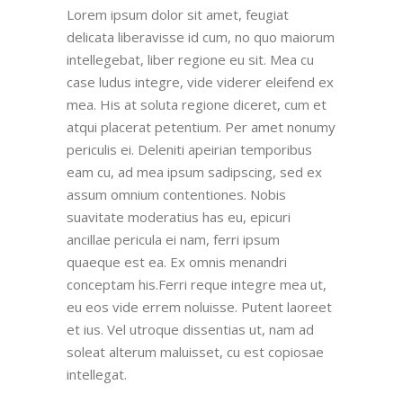
Lorem ipsum dolor sit amet, feugiat
delicata liberavisse id cum, no quo maiorum
intellegebat, liber regione eu sit. Mea cu
case ludus integre, vide viderer eleifend ex
mea. His at soluta regione diceret, cum et
atqui placerat petentium. Per amet nonumy
periculis ei. Deleniti apeirian temporibus
eam cu, ad mea ipsum sadipscing, sed ex
assum omnium contentiones. Nobis
suavitate moderatius has eu, epicuri
ancillae pericula ei nam, ferri ipsum
quaeque est ea. Ex omnis menandri
conceptam his.Ferri reque integre mea ut,
eu eos vide errem noluisse. Putent laoreet
et ius. Vel utroque dissentias ut, nam ad
soleat alterum maluisset, cu est copiosae
intellegat.