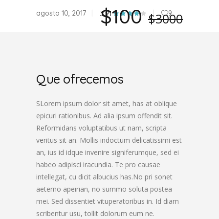
$100
agosto 10, 2017
9
3.91
$3000
Que ofrecemos
SLorem ipsum dolor sit amet, has at oblique
epicuri rationibus. Ad alia ipsum offendit sit.
Reformidans voluptatibus ut nam, scripta
veritus sit an. Mollis indoctum delicatissimi est
an, ius id idque invenire signiferumque, sed ei
habeo adipisci iracundia. Te pro causae
intellegat, cu dicit albucius has.No pri sonet
aeterno apeirian, no summo soluta postea
mei. Sed dissentiet vituperatoribus in. Id diam
scribentur usu, tollit dolorum eum ne.