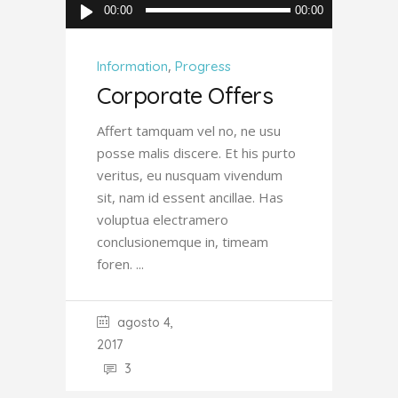
Reproductor
00:00
00:00
de
audio
,
Information
Progress
Corporate Offers
Affert tamquam vel no, ne usu
posse malis discere. Et his purto
veritus, eu nusquam vivendum
sit, nam id essent ancillae. Has
voluptua electramero
conclusionemque in, timeam
foren.
agosto 4,
2017
3