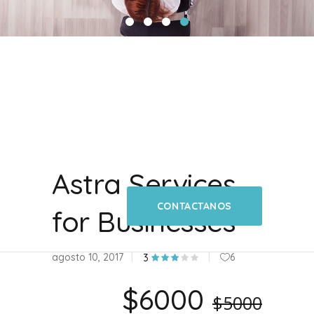
Astra Services
CONTACTANOS
for Businesses
agosto 10, 2017
6
3
$6000
$5000