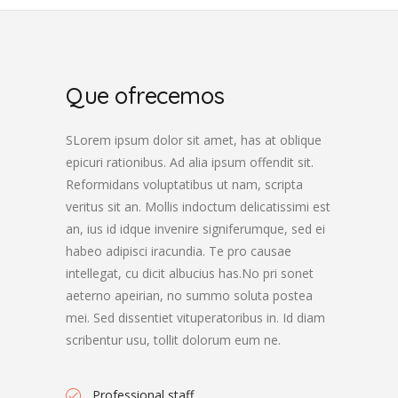
Que ofrecemos
SLorem ipsum dolor sit amet, has at oblique
epicuri rationibus. Ad alia ipsum offendit sit.
Reformidans voluptatibus ut nam, scripta
veritus sit an. Mollis indoctum delicatissimi est
an, ius id idque invenire signiferumque, sed ei
habeo adipisci iracundia. Te pro causae
intellegat, cu dicit albucius has.No pri sonet
aeterno apeirian, no summo soluta postea
mei. Sed dissentiet vituperatoribus in. Id diam
scribentur usu, tollit dolorum eum ne.
Professional staff