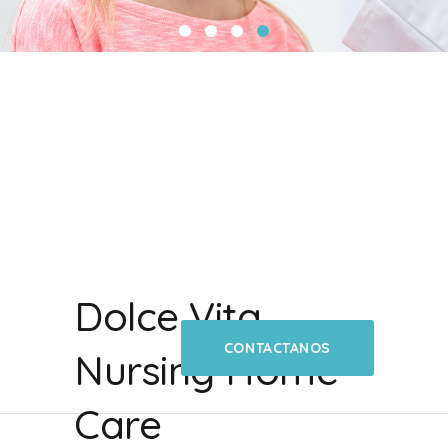
Dolce Vita
CONTACTANOS
Nursing Home
Care