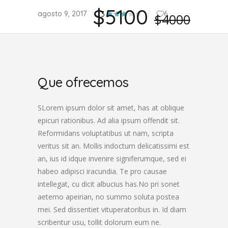
$5100
agosto 9, 2017
6
3
$4000
Que ofrecemos
SLorem ipsum dolor sit amet, has at oblique
epicuri rationibus. Ad alia ipsum offendit sit.
Reformidans voluptatibus ut nam, scripta
veritus sit an. Mollis indoctum delicatissimi est
an, ius id idque invenire signiferumque, sed ei
habeo adipisci iracundia. Te pro causae
intellegat, cu dicit albucius has.No pri sonet
aeterno apeirian, no summo soluta postea
mei. Sed dissentiet vituperatoribus in. Id diam
scribentur usu, tollit dolorum eum ne.