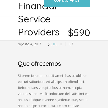
CONTACTANOS
Financial
Service
Providers
$590
agosto 4, 2017
7
3
Que ofrecemos
SLorem ipsum dolor sit amet, has at oblique
epicuri rationibus. Ad alia ipsum offendit sit.
Reformidans voluptatibus ut nam, scripta
veritus sit an. Mollis indoctum delicatissimi est
an, ius id idque invenire signiferumque, sed ei
habeo adipisci iracundia. Te pro causae