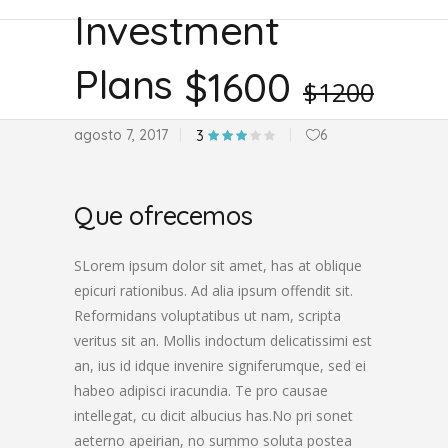
Investment
Plans
$1600
$1200
agosto 7, 2017
6
3
Que ofrecemos
SLorem ipsum dolor sit amet, has at oblique
epicuri rationibus. Ad alia ipsum offendit sit.
Reformidans voluptatibus ut nam, scripta
veritus sit an. Mollis indoctum delicatissimi est
an, ius id idque invenire signiferumque, sed ei
habeo adipisci iracundia. Te pro causae
intellegat, cu dicit albucius has.No pri sonet
aeterno apeirian, no summo soluta postea