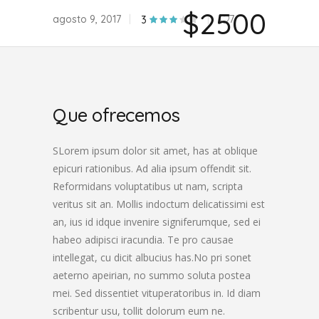
$2500
agosto 9, 2017
7
3
Que ofrecemos
SLorem ipsum dolor sit amet, has at oblique
epicuri rationibus. Ad alia ipsum offendit sit.
Reformidans voluptatibus ut nam, scripta
veritus sit an. Mollis indoctum delicatissimi est
an, ius id idque invenire signiferumque, sed ei
habeo adipisci iracundia. Te pro causae
intellegat, cu dicit albucius has.No pri sonet
aeterno apeirian, no summo soluta postea
mei. Sed dissentiet vituperatoribus in. Id diam
scribentur usu, tollit dolorum eum ne.