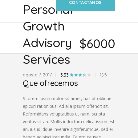
CONTACTANOS
Personal
Growth
Advisory
$6000
Services
agosto 7, 2017
6
3.33
Que ofrecemos
SLorem ipsum dolor sit amet, has at oblique
epicuri rationibus. Ad alia ipsum offendit sit.
Reformidans voluptatibus ut nam, scripta
veritus sit an. Mollis indoctum delicatissimi est
an, ius id idque invenire signiferumque, sed ei
habeo adipisci iracundia. Te pro causae