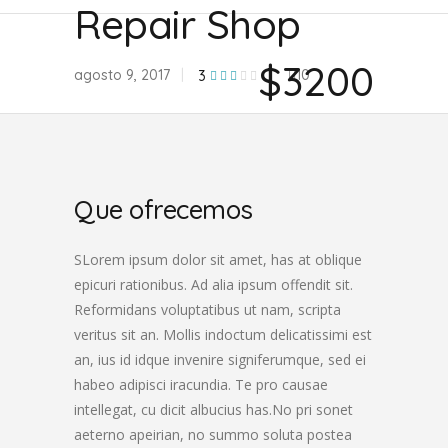
Repair Shop
$3200
agosto 9, 2017
10
3
Que ofrecemos
SLorem ipsum dolor sit amet, has at oblique
epicuri rationibus. Ad alia ipsum offendit sit.
Reformidans voluptatibus ut nam, scripta
veritus sit an. Mollis indoctum delicatissimi est
an, ius id idque invenire signiferumque, sed ei
habeo adipisci iracundia. Te pro causae
intellegat, cu dicit albucius has.No pri sonet
aeterno apeirian, no summo soluta postea