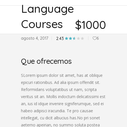
Language
Courses
$1000
agosto 4, 2017
6
2.43
Que ofrecemos
SLorem ipsum dolor sit amet, has at oblique
epicuri rationibus. Ad alia ipsum offendit sit.
Reformidans voluptatibus ut nam, scripta
veritus sit an. Mollis indoctum delicatissimi est
an, ius id idque invenire signiferumque, sed ei
habeo adipisci iracundia. Te pro causae
intellegat, cu dicit albucius has.No pri sonet
aeterno apeirian, no summo soluta postea