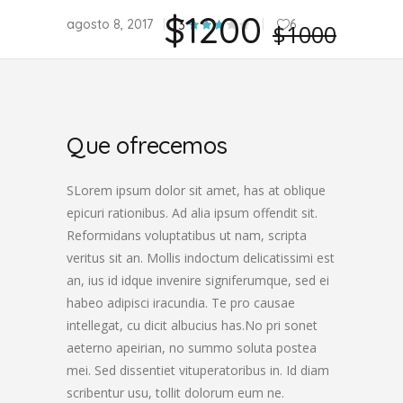
$1200
agosto 8, 2017
6
3
$1000
Que ofrecemos
SLorem ipsum dolor sit amet, has at oblique
epicuri rationibus. Ad alia ipsum offendit sit.
Reformidans voluptatibus ut nam, scripta
veritus sit an. Mollis indoctum delicatissimi est
an, ius id idque invenire signiferumque, sed ei
habeo adipisci iracundia. Te pro causae
intellegat, cu dicit albucius has.No pri sonet
aeterno apeirian, no summo soluta postea
mei. Sed dissentiet vituperatoribus in. Id diam
scribentur usu, tollit dolorum eum ne.