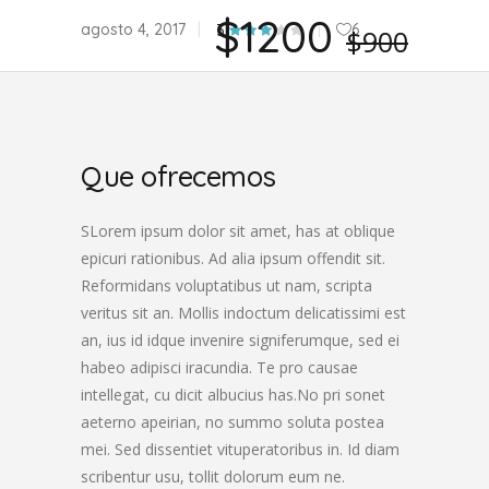
$1200
agosto 4, 2017
6
3
$900
Que ofrecemos
SLorem ipsum dolor sit amet, has at oblique
epicuri rationibus. Ad alia ipsum offendit sit.
Reformidans voluptatibus ut nam, scripta
veritus sit an. Mollis indoctum delicatissimi est
an, ius id idque invenire signiferumque, sed ei
habeo adipisci iracundia. Te pro causae
intellegat, cu dicit albucius has.No pri sonet
aeterno apeirian, no summo soluta postea
mei. Sed dissentiet vituperatoribus in. Id diam
scribentur usu, tollit dolorum eum ne.