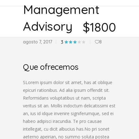
Management
Advisory
$1800
agosto 7, 2017
8
3
Que ofrecemos
SLorem ipsum dolor sit amet, has at oblique
epicuri rationibus. Ad alia ipsum offendit sit.
Reformidans voluptatibus ut nam, scripta
veritus sit an. Mollis indoctum delicatissimi est
an, ius id idque invenire signiferumque, sed ei
habeo adipisci iracundia. Te pro causae
intellegat, cu dicit albucius has.No pri sonet
aeterno apeirian, no summo soluta postea