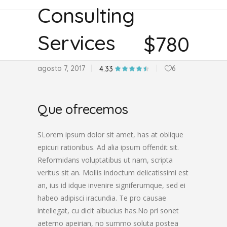
Consulting
Services
$780
agosto 7, 2017
6
4.33
Que ofrecemos
SLorem ipsum dolor sit amet, has at oblique
epicuri rationibus. Ad alia ipsum offendit sit.
Reformidans voluptatibus ut nam, scripta
veritus sit an. Mollis indoctum delicatissimi est
an, ius id idque invenire signiferumque, sed ei
habeo adipisci iracundia. Te pro causae
intellegat, cu dicit albucius has.No pri sonet
aeterno apeirian, no summo soluta postea