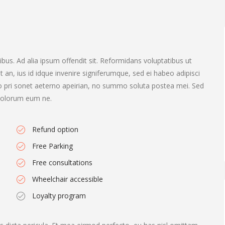
bus. Ad alia ipsum offendit sit. Reformidans voluptatibus ut
st an, ius id idque invenire signiferumque, sed ei habeo adipisci
.No pri sonet aeterno apeirian, no summo soluta postea mei. Sed
t dolorum eum ne.
Refund option
Free Parking
Free consultations
Wheelchair accessible
Loyalty program