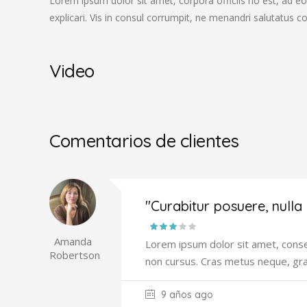
Lorem ipsum dolor sit amet, corpora officiis no est, ad eo
explicari. Vis in consul corrumpit, ne menandri salutatus 
Video
Comentarios de clientes
"Curabitur posuere, nulla
Amanda
Lorem ipsum dolor sit amet, consec
Robertson
non cursus. Cras metus neque, gr
9 años ago