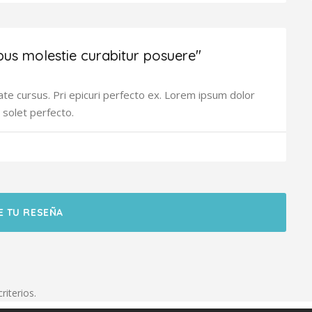
bus molestie curabitur posuere"
ate cursus. Pri epicuri perfecto ex. Lorem ipsum dolor
 solet perfecto.
E TU RESEÑA
riterios.