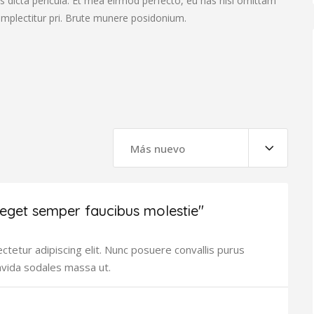
s dicta pericula. Et mea eirmod perfecto, eu has nisl omittam
complectitur pri. Brute munere posidonium.
Más nuevo
 eget semper faucibus molestie"
tetur adipiscing elit. Nunc posuere convallis purus
avida sodales massa ut.