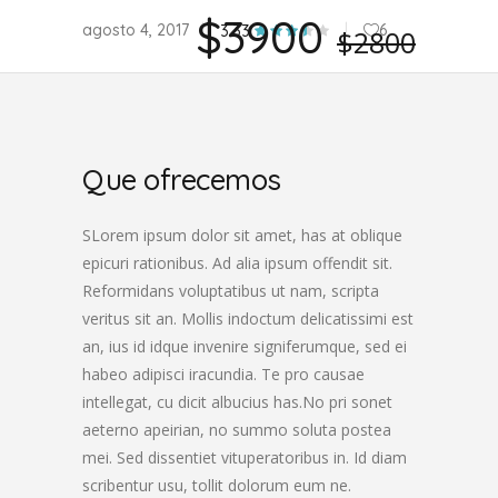
$3900
agosto 4, 2017
6
3.33
$2800
Que ofrecemos
SLorem ipsum dolor sit amet, has at oblique
epicuri rationibus. Ad alia ipsum offendit sit.
Reformidans voluptatibus ut nam, scripta
veritus sit an. Mollis indoctum delicatissimi est
an, ius id idque invenire signiferumque, sed ei
habeo adipisci iracundia. Te pro causae
intellegat, cu dicit albucius has.No pri sonet
aeterno apeirian, no summo soluta postea
mei. Sed dissentiet vituperatoribus in. Id diam
scribentur usu, tollit dolorum eum ne.