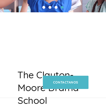
The Clayton-
CONTACTANOS
Moore Drama
School