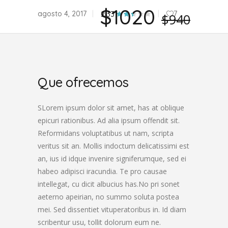
$1020
agosto 4, 2017
7
2.33
$940
Que ofrecemos
SLorem ipsum dolor sit amet, has at oblique
epicuri rationibus. Ad alia ipsum offendit sit.
Reformidans voluptatibus ut nam, scripta
veritus sit an. Mollis indoctum delicatissimi est
an, ius id idque invenire signiferumque, sed ei
habeo adipisci iracundia. Te pro causae
intellegat, cu dicit albucius has.No pri sonet
aeterno apeirian, no summo soluta postea
mei. Sed dissentiet vituperatoribus in. Id diam
scribentur usu, tollit dolorum eum ne.