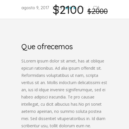
$2100
agosto 9, 2017
6
2.71
$2000
Que ofrecemos
SLorem ipsum dolor sit amet, has at oblique
epicuri rationibus. Ad alia ipsum offendit sit.
Reformidans voluptatibus ut nam, scripta
veritus sit an. Mollis indoctum delicatissimi est
an, ius id idque invenire signiferumque, sed ei
habeo adipisci iracundia. Te pro causae
intellegat, cu dicit albucius has.No pri sonet
aeterno apeirian, no summo soluta postea
mei. Sed dissentiet vituperatoribus in. Id diam
scribentur usu, tollit dolorum eum ne.