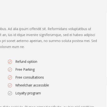
bus. Ad alia ipsum offendit sit. Reformidans voluptatibus ut
st an, ius id idque invenire signiferumque, sed ei habeo adipisci
.No pri sonet aeterno apeirian, no summo soluta postea mei. Sed
t dolorum eum ne.
Refund option
Free Parking
Free consultations
Wheelchair accessible
Loyalty program