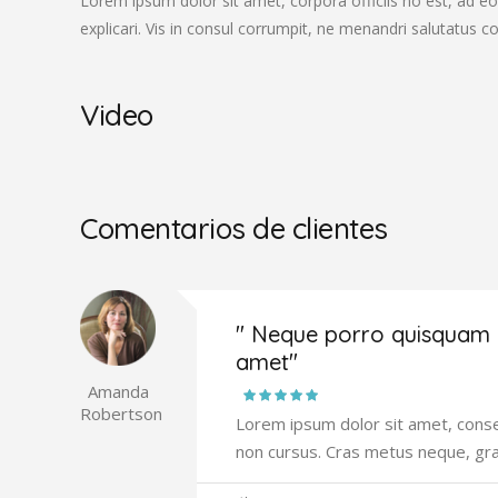
Lorem ipsum dolor sit amet, corpora officiis no est, ad eo
explicari. Vis in consul corrumpit, ne menandri salutatus 
Video
Comentarios de clientes
" Neque porro quisquam e
amet"
Amanda
Robertson
Lorem ipsum dolor sit amet, consec
non cursus. Cras metus neque, gr