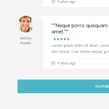
9 años ago
""Neque porro quisquam e
amet.""
Antony
Fowler
Lorem ipsum dolor sit amet, consec
non cursus. Cras metus neque, gr
9 años ago
ESCRIB