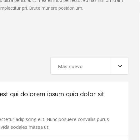
s dicta pericula. Et mea eirmod perfecto, eu has nisl omittam
complectitur pri. Brute munere posidonium.
Más nuevo
st qui dolorem ipsum quia dolor sit
tetur adipiscing elit. Nunc posuere convallis purus
avida sodales massa ut.