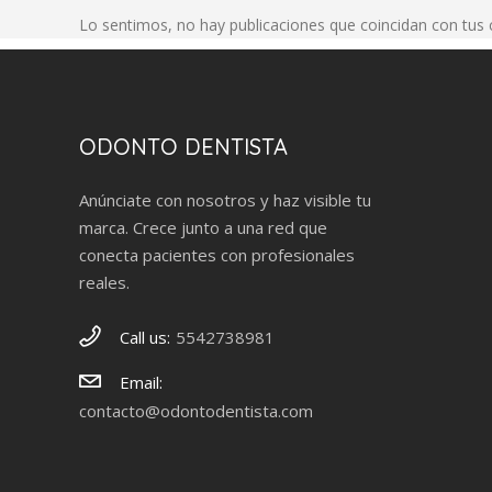
Lo sentimos, no hay publicaciones que coincidan con tus c
ODONTO DENTISTA
Anúnciate con nosotros y haz visible tu
marca. Crece junto a una red que
conecta pacientes con profesionales
reales.
Call us:
5542738981
Email:
contacto@odontodentista.com