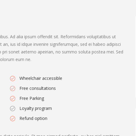
bus. Ad alia ipsum offendit sit. Reformidans voluptatibus ut
st an, ius id idque invenire signiferumque, sed ei habeo adipisci
.No pri sonet aeterno apeirian, no summo soluta postea mei. Sed
t dolorum eum ne.
Wheelchair accessible
Free consultations
Free Parking
Loyalty program
Refund option