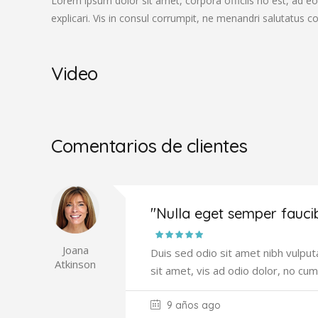
Lorem ipsum dolor sit amet, corpora officiis no est, ad eo
explicari. Vis in consul corrumpit, ne menandri salutatus 
Video
Comentarios de clientes
"Nulla eget semper fauci
Joana
Duis sed odio sit amet nibh vulput
Atkinson
sit amet, vis ad odio dolor, no cum
9 años ago