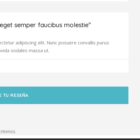
 eget semper faucibus molestie"
tetur adipiscing elit. Nunc posuere convallis purus
avida sodales massa ut.
E TU RESEÑA
riterios.