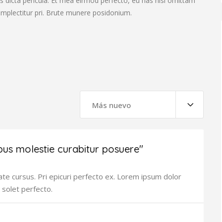
s dicta pericula. Et mea eirmod perfecto, eu has nisl omittam
complectitur pri. Brute munere posidonium.
Más nuevo
bus molestie curabitur posuere"
ate cursus. Pri epicuri perfecto ex. Lorem ipsum dolor
 solet perfecto.