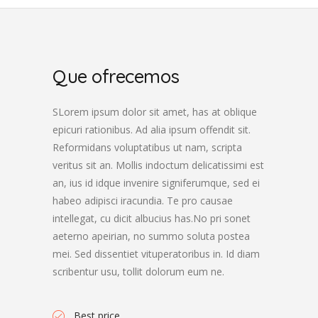
Que ofrecemos
SLorem ipsum dolor sit amet, has at oblique
epicuri rationibus. Ad alia ipsum offendit sit.
Reformidans voluptatibus ut nam, scripta
veritus sit an. Mollis indoctum delicatissimi est
an, ius id idque invenire signiferumque, sed ei
habeo adipisci iracundia. Te pro causae
intellegat, cu dicit albucius has.No pri sonet
aeterno apeirian, no summo soluta postea
mei. Sed dissentiet vituperatoribus in. Id diam
scribentur usu, tollit dolorum eum ne.
Best price