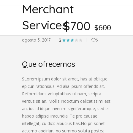
Merchant
Services
$700
$600
agosto 3, 2017
6
3
Que ofrecemos
SLorem ipsum dolor sit amet, has at oblique
epicuri rationibus. Ad alia ipsum offendit sit.
Reformidans voluptatibus ut nam, scripta
veritus sit an. Mollis indoctum delicatissimi est
an, ius id idque invenire signiferumque, sed ei
habeo adipisci iracundia. Te pro causae
intellegat, cu dicit albucius has.No pri sonet
aeterno apeirian, no summo soluta postea