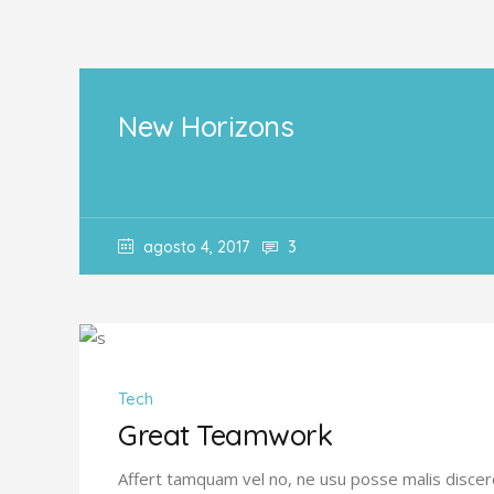
New Horizons
agosto 4, 2017
3
Tech
Great Teamwork
Affert tamquam vel no, ne usu posse malis discer