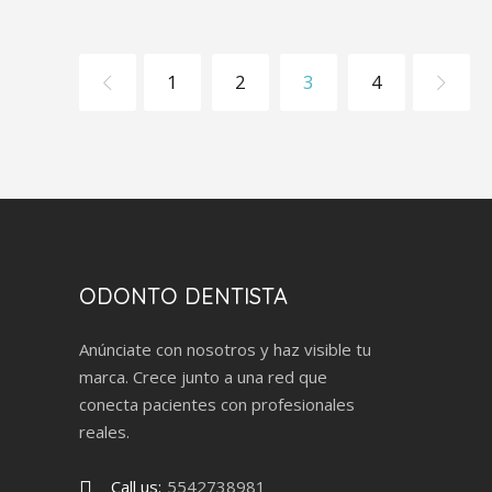
1
2
3
4
ODONTO DENTISTA
Anúnciate con nosotros y haz visible tu
marca. Crece junto a una red que
conecta pacientes con profesionales
reales.
Call us:
5542738981