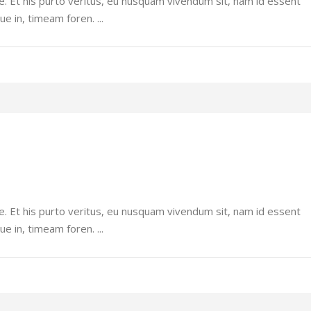
e. Et his purto veritus, eu nusquam vivendum sit, nam id essent
ue in, timeam foren.
e. Et his purto veritus, eu nusquam vivendum sit, nam id essent
ue in, timeam foren.