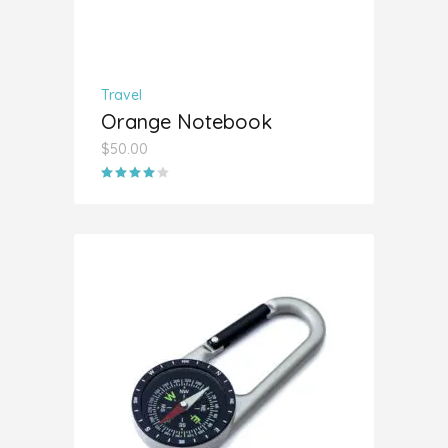
Travel
Orange Notebook
$
50.00
Valorado
con
4.00
de 5
AÑADIR AL CARRITO