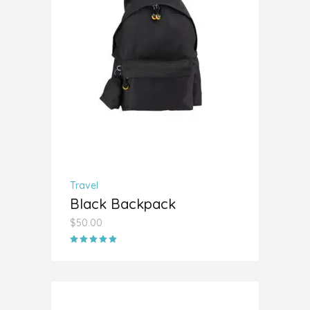
AÑADIR AL CARRITO
Travel
Black Backpack
$
50.00
Valorado
con
5.00
de 5