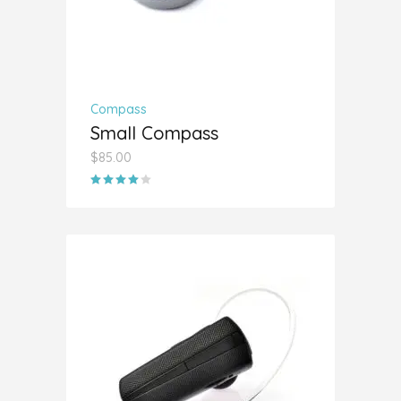
Compass
Small Compass
$
85.00
Valorado
con
4.00
de 5
AÑADIR AL CARRITO