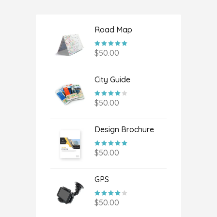
Road Map
Valorado
con
$
50.00
5.00
de 5
City Guide
Valorado
con
$
50.00
4.00
de 5
Design Brochure
Valorado
con
$
50.00
5.00
de 5
GPS
Valorado
con
$
50.00
4.00
de 5