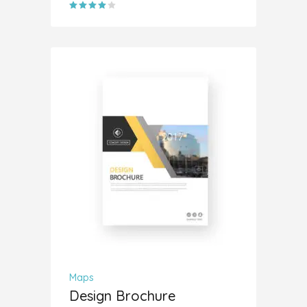
Valorado
con
4.00
de 5
AÑADIR AL CARRITO
Maps
Design Brochure