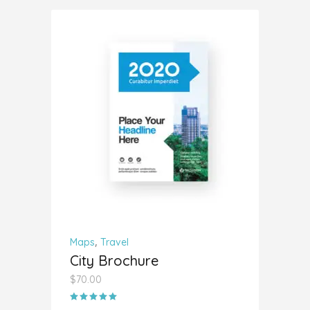
AÑADIR AL CARRITO
,
Maps
Travel
City Brochure
$
70.00
Valorado
con