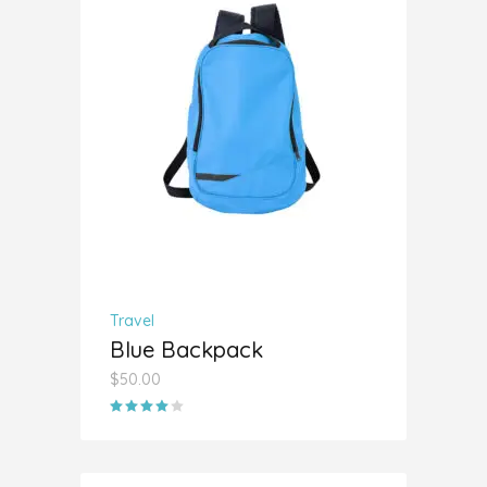
AÑADIR AL CARRITO
Travel
Blue Backpack
$
50.00
Valorado
con
4.00
de 5