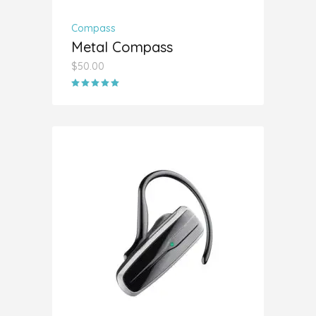
Compass
Metal Compass
$
50.00
Valorado
con
5.00
de 5
AÑADIR AL CARRITO