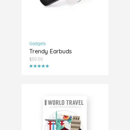
Gadgets
Trendy Earbuds
$
50.00
Valorado
con
5.00
de 5
AÑADIR AL CARRITO