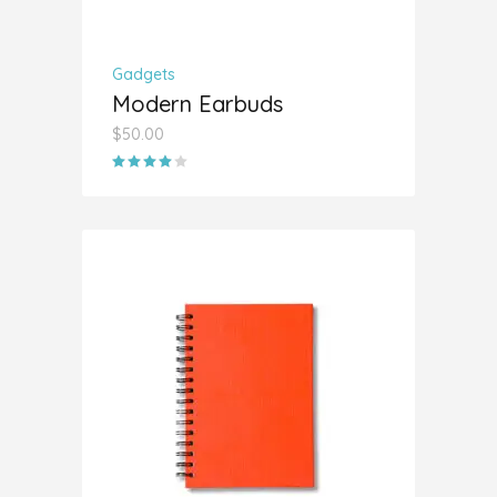
Gadgets
Modern Earbuds
$
50.00
Valorado
con
4.00
de 5
AÑADIR AL CARRITO