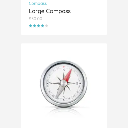
Compass
Large Compass
$
50.00
Valorado
con
4.00
de 5
AÑADIR AL CARRITO