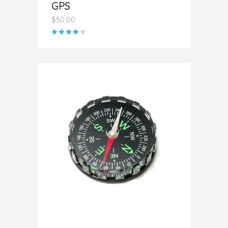
GPS
$
50.00
Valorado
con
4.00
de 5
AÑADIR AL CARRITO