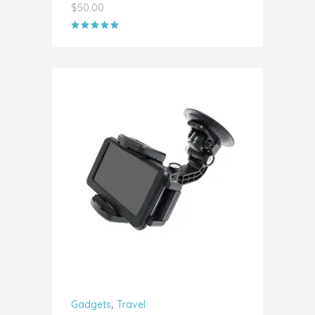
$
50.00
Valorado
con
5.00
de 5
AÑADIR AL CARRITO
,
Gadgets
Travel