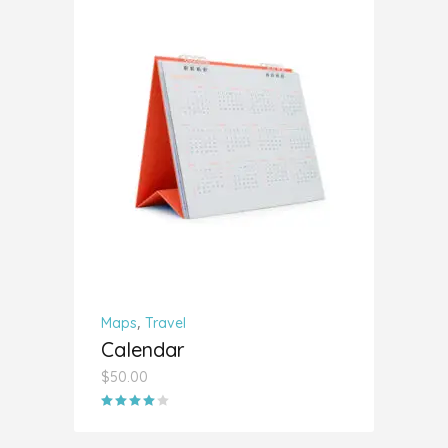
AÑADIR AL CARRITO
,
Maps
Travel
Calendar
$
50.00
Valorado
con
4.00
de 5