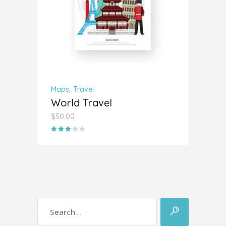
,
Maps
Travel
World Travel
$
50.00
Valorado
con
3.00
de
5